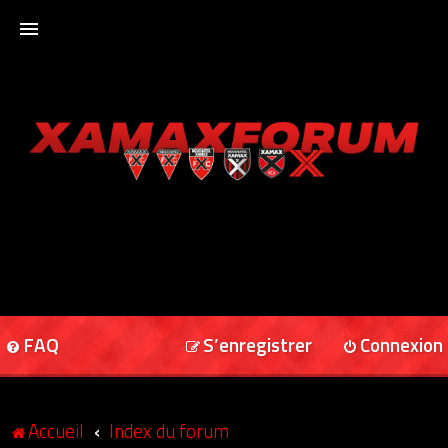
ACCUEIL
XAMAXFORUM
XAMAXONLINE
FAQ
S’enregistrer
Connexion
Accueil
Index du forum