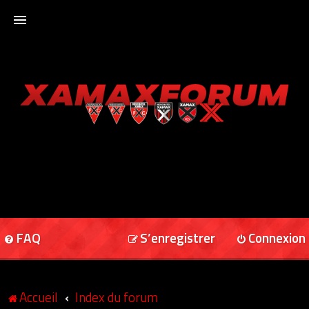
ACCUEIL
XAMAXFORUM
XAMAXONLINE
FAQ
S’enregistrer
Connexion
Accueil
Index du forum