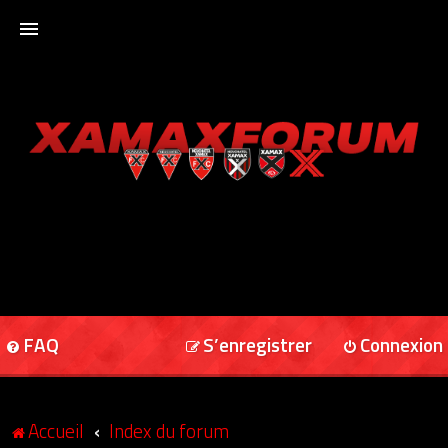
ACCUEIL
XAMAXFORUM
XAMAXONLINE
FAQ
S’enregistrer
Connexion
Accueil
Index du forum