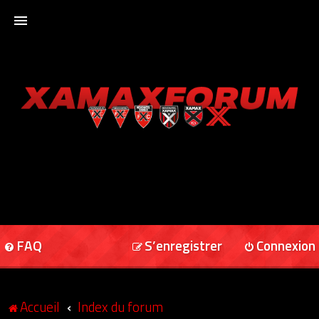
ACCUEIL
XAMAXFORUM
XAMAXONLINE
FAQ
S’enregistrer
Connexion
Accueil
Index du forum