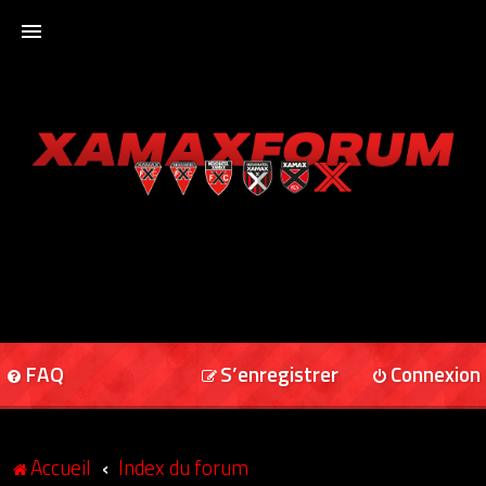
ACCUEIL
XAMAXFORUM
XAMAXONLINE
FAQ
S’enregistrer
Connexion
Accueil
Index du forum