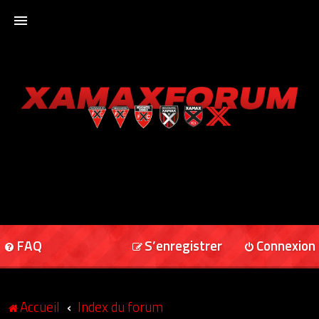
ACCUEIL
XAMAXFORUM
XAMAXONLINE
FAQ
S’enregistrer
Connexion
Accueil
Index du forum