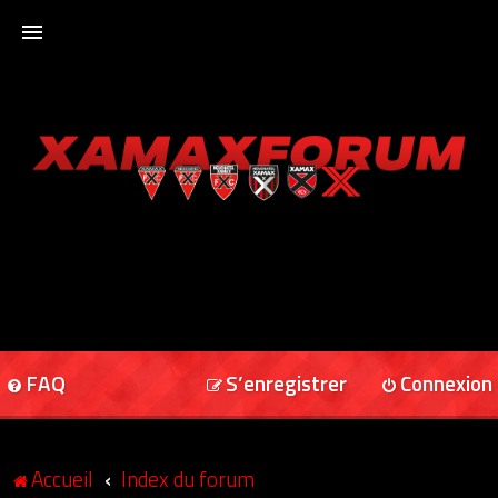
ACCUEIL
XAMAXFORUM
XAMAXONLINE
FAQ
S’enregistrer
Connexion
Accueil
Index du forum