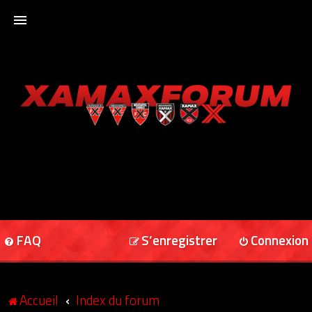
ACCUEIL
XAMAXFORUM
XAMAXONLINE
FAQ
S’enregistrer
Connexion
Accueil
Index du forum