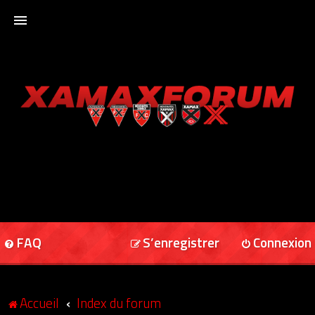
ACCUEIL
XAMAXFORUM
XAMAXONLINE
FAQ
S’enregistrer
Connexion
Accueil
Index du forum