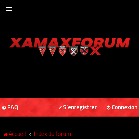
ACCUEIL
XAMAXFORUM
XAMAXONLINE
FAQ
S’enregistrer
Connexion
Accueil
Index du forum