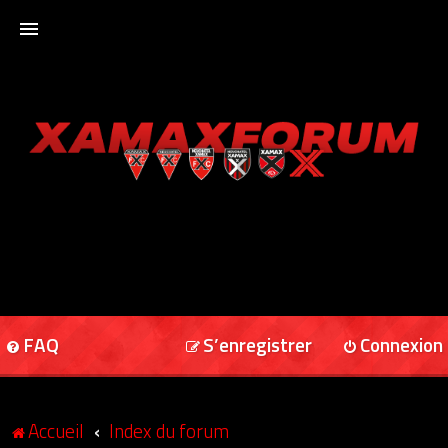
ACCUEIL
XAMAXFORUM
XAMAXONLINE
FAQ
S’enregistrer
Connexion
Accueil
Index du forum