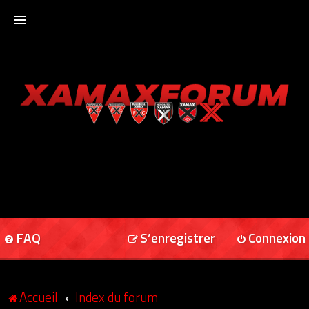
ACCUEIL
XAMAXFORUM
XAMAXONLINE
FAQ
S’enregistrer
Connexion
Accueil
Index du forum