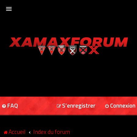
ACCUEIL
XAMAXFORUM
XAMAXONLINE
FAQ
S’enregistrer
Connexion
Accueil
Index du forum