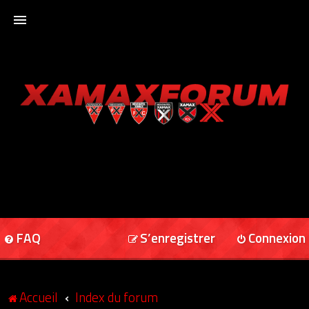
ACCUEIL
XAMAXFORUM
XAMAXONLINE
FAQ
S’enregistrer
Connexion
Accueil
Index du forum