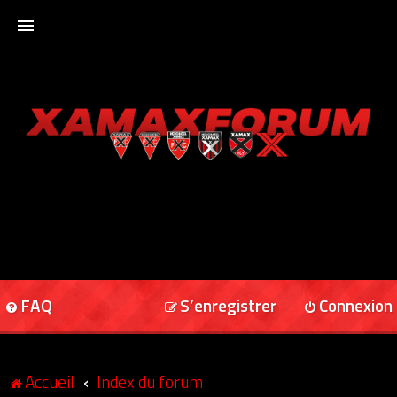
ACCUEIL
XAMAXFORUM
XAMAXONLINE
FAQ
S’enregistrer
Connexion
Accueil
Index du forum