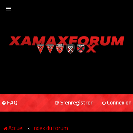
ACCUEIL
XAMAXFORUM
XAMAXONLINE
FAQ
S’enregistrer
Connexion
Accueil
Index du forum