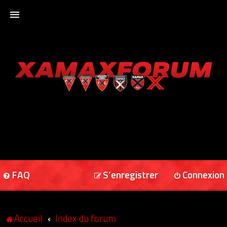
ACCUEIL
XAMAXFORUM
XAMAXONLINE
FAQ
S’enregistrer
Connexion
Accueil
Index du forum