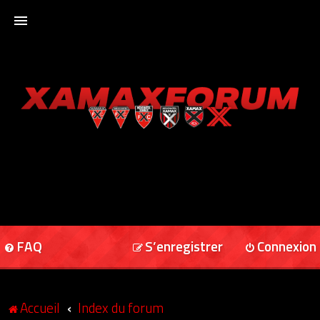
ACCUEIL
XAMAXFORUM
XAMAXONLINE
FAQ
S’enregistrer
Connexion
Accueil
Index du forum