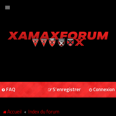
ACCUEIL
XAMAXFORUM
XAMAXONLINE
FAQ
S’enregistrer
Connexion
Accueil
Index du forum