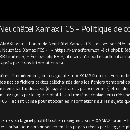
uchâtel Xamax FCS - Politique de con
 XAMAXforum - Forum de Neuchâtel Xamax FCS » et ses sociétés affi
euchâtel Xamax FCS », « https://xamaxforum.ch ») et phpBB (désign
B Limited », « Équipes phpBB ») utilisent n’importe quelle informa
i-après par « vos informations »).
nières. Premièrement, en naviguant sur « XAMAXforum - Forum de N
des petits fichiers textes téléchargés dans les fichiers temporaires
identifiant utilisateur (désigné ci-après par « user-id ») et un iden
 assignés par le logiciel phpBB. Un troisième cookie sera créé une
 et est utilisé pour stocker les informations sur les sujets que
ternes au logiciel phpBB tout en naviguant sur « XAMAXforum - 
est prévu pour couvrir seulement les pages créées par le logiciel 