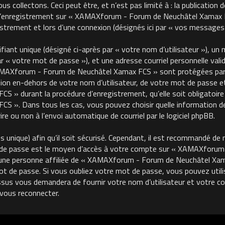
 collectons. Ceci peut être, et n’est pas limité à : la publication 
, l’enregistrement sur « XAMAXforum - Forum de Neuchâtel Xamax FC
trement et lors d’une connexion (désignés ici par « vos messages 
ant unique (désigné ci-après par « votre nom d’utilisateur »), un m
« votre mot de passe »), et une adresse courriel personnelle valide
MAXforum - Forum de Neuchâtel Xamax FCS » sont protégées par le
on en-dehors de votre nom d’utilisateur, de votre mot de passe et 
 durant la procédure d’enregistrement, qu’elle soit obligatoire o
 ». Dans tous les cas, vous pouvez choisir quelle information de
re ou non à l’envoi automatique de courriel par le logiciel phpBB.
unique) afin qu’il soit sécurisé. Cependant, il est recommandé de 
ot de passe est le moyen d’accès à votre compte sur « XAMAXforu
une personne affiliée de « XAMAXforum - Forum de Neuchâtel Xama
de passe. Si vous oubliez votre mot de passe, vous pouvez utilise
ssus vous demandera de fournir votre nom d’utilisateur et votre cour
vous reconnecter.