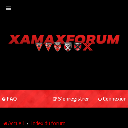
ACCUEIL
XAMAXFORUM
XAMAXONLINE
FAQ
S’enregistrer
Connexion
Accueil
Index du forum