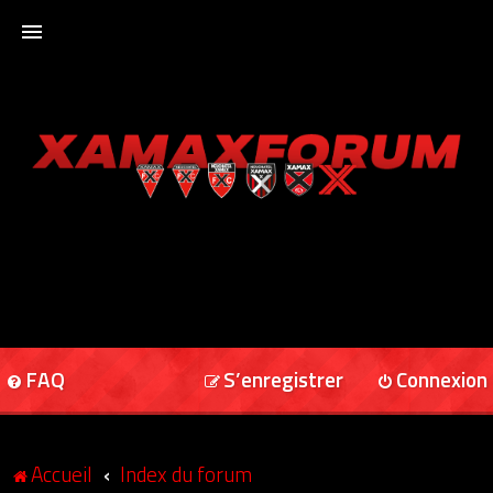
ACCUEIL
XAMAXFORUM
XAMAXONLINE
FAQ
S’enregistrer
Connexion
Accueil
Index du forum