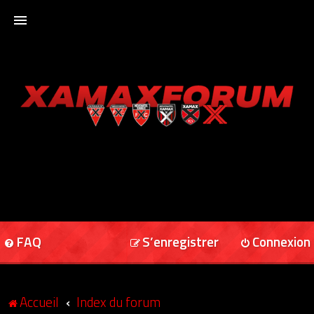
ACCUEIL
XAMAXFORUM
XAMAXONLINE
FAQ
S’enregistrer
Connexion
Accueil
Index du forum