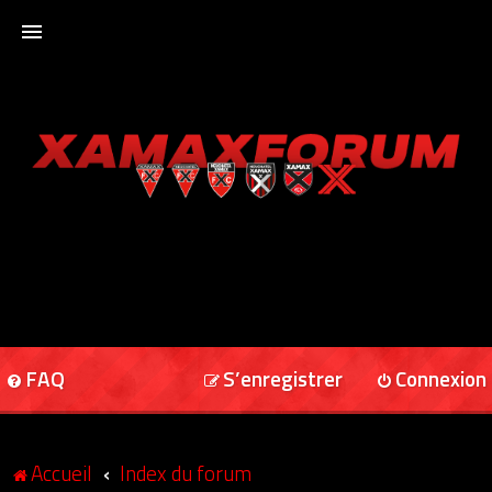
ACCUEIL
XAMAXFORUM
XAMAXONLINE
FAQ
S’enregistrer
Connexion
Accueil
Index du forum