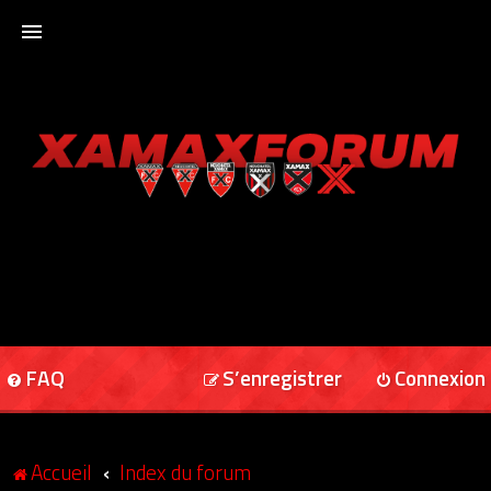
ACCUEIL
XAMAXFORUM
XAMAXONLINE
FAQ
S’enregistrer
Connexion
Accueil
Index du forum