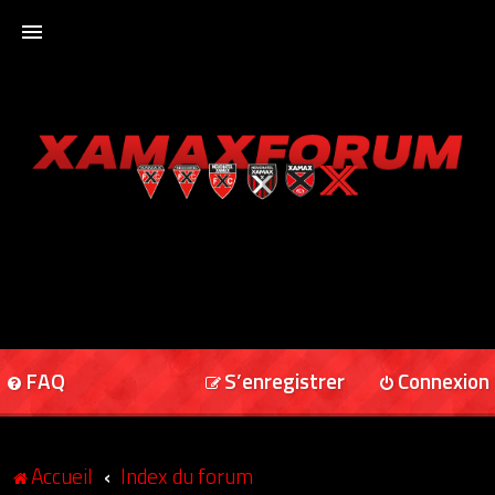
ACCUEIL
XAMAXFORUM
XAMAXONLINE
FAQ
S’enregistrer
Connexion
Accueil
Index du forum