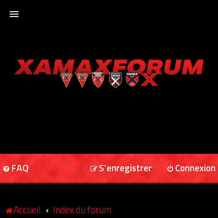
ACCUEIL
XAMAXFORUM
XAMAXONLINE
FAQ
S’enregistrer
Connexion
Accueil
Index du forum