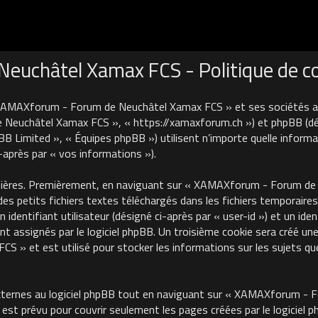
uchâtel Xamax FCS - Politique de con
 XAMAXforum - Forum de Neuchâtel Xamax FCS » et ses sociétés affi
euchâtel Xamax FCS », « https://xamaxforum.ch ») et phpBB (désign
B Limited », « Équipes phpBB ») utilisent n’importe quelle informa
i-après par « vos informations »).
nières. Premièrement, en naviguant sur « XAMAXforum - Forum de N
des petits fichiers textes téléchargés dans les fichiers temporaires
identifiant utilisateur (désigné ci-après par « user-id ») et un iden
 assignés par le logiciel phpBB. Un troisième cookie sera créé une
 et est utilisé pour stocker les informations sur les sujets que
ternes au logiciel phpBB tout en naviguant sur « XAMAXforum - 
est prévu pour couvrir seulement les pages créées par le logiciel 