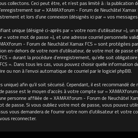
 collectons. Ceci peut être, et n’est pas limité à : la publication 
, l’enregistrement sur « XAMAXforum - Forum de Neuchâtel Xamax FC
trement et lors d’une connexion (désignés ici par « vos messages 
ant unique (désigné ci-après par « votre nom d’utilisateur »), un m
« votre mot de passe »), et une adresse courriel personnelle valide
MAXforum - Forum de Neuchâtel Xamax FCS » sont protégées par le
on en-dehors de votre nom d’utilisateur, de votre mot de passe et 
 durant la procédure d’enregistrement, qu’elle soit obligatoire o
 ». Dans tous les cas, vous pouvez choisir quelle information de
re ou non à l’envoi automatique de courriel par le logiciel phpBB.
unique) afin qu’il soit sécurisé. Cependant, il est recommandé de 
ot de passe est le moyen d’accès à votre compte sur « XAMAXforu
une personne affiliée de « XAMAXforum - Forum de Neuchâtel Xama
de passe. Si vous oubliez votre mot de passe, vous pouvez utilise
ssus vous demandera de fournir votre nom d’utilisateur et votre cour
vous reconnecter.