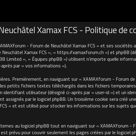
uchâtel Xamax FCS - Politique de con
 XAMAXforum - Forum de Neuchâtel Xamax FCS » et ses sociétés affi
euchâtel Xamax FCS », « https://xamaxforum.ch ») et phpBB (désign
B Limited », « Équipes phpBB ») utilisent n’importe quelle informa
i-après par « vos informations »).
nières. Premièrement, en naviguant sur « XAMAXforum - Forum de N
des petits fichiers textes téléchargés dans les fichiers temporaires
identifiant utilisateur (désigné ci-après par « user-id ») et un iden
 assignés par le logiciel phpBB. Un troisième cookie sera créé une
 et est utilisé pour stocker les informations sur les sujets que
ternes au logiciel phpBB tout en naviguant sur « XAMAXforum - 
est prévu pour couvrir seulement les pages créées par le logiciel 