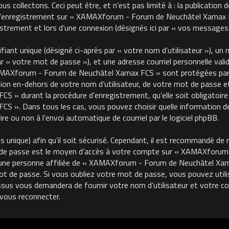
 collectons. Ceci peut être, et n’est pas limité à : la publication 
, l’enregistrement sur « XAMAXforum - Forum de Neuchâtel Xamax FC
trement et lors d’une connexion (désignés ici par « vos messages 
ant unique (désigné ci-après par « votre nom d’utilisateur »), un m
« votre mot de passe »), et une adresse courriel personnelle valide
MAXforum - Forum de Neuchâtel Xamax FCS » sont protégées par le
on en-dehors de votre nom d’utilisateur, de votre mot de passe et 
 durant la procédure d’enregistrement, qu’elle soit obligatoire o
 ». Dans tous les cas, vous pouvez choisir quelle information de
re ou non à l’envoi automatique de courriel par le logiciel phpBB.
unique) afin qu’il soit sécurisé. Cependant, il est recommandé de 
ot de passe est le moyen d’accès à votre compte sur « XAMAXforu
une personne affiliée de « XAMAXforum - Forum de Neuchâtel Xama
de passe. Si vous oubliez votre mot de passe, vous pouvez utilise
ssus vous demandera de fournir votre nom d’utilisateur et votre cour
vous reconnecter.