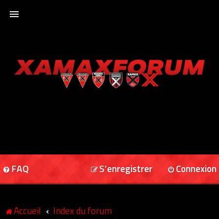
ACCUEIL
XAMAXFORUM
XAMAXONLINE
FAQ
S’enregistrer
Connexion
Accueil
Index du forum