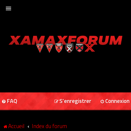
ACCUEIL
XAMAXFORUM
XAMAXONLINE
FAQ
S’enregistrer
Connexion
Accueil
Index du forum