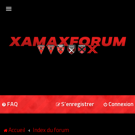
ACCUEIL
XAMAXFORUM
XAMAXONLINE
FAQ
S’enregistrer
Connexion
Accueil
Index du forum