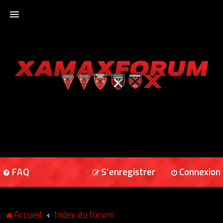
ACCUEIL
XAMAXFORUM
XAMAXONLINE
FAQ
S’enregistrer
Connexion
Accueil
Index du forum