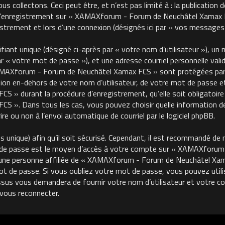
 collectons. Ceci peut être, et n’est pas limité à : la publication 
, l’enregistrement sur « XAMAXforum - Forum de Neuchâtel Xamax FC
trement et lors d’une connexion (désignés ici par « vos messages 
ant unique (désigné ci-après par « votre nom d’utilisateur »), un m
« votre mot de passe »), et une adresse courriel personnelle valide
MAXforum - Forum de Neuchâtel Xamax FCS » sont protégées par le
on en-dehors de votre nom d’utilisateur, de votre mot de passe et 
 durant la procédure d’enregistrement, qu’elle soit obligatoire o
 ». Dans tous les cas, vous pouvez choisir quelle information de
re ou non à l’envoi automatique de courriel par le logiciel phpBB.
unique) afin qu’il soit sécurisé. Cependant, il est recommandé de 
ot de passe est le moyen d’accès à votre compte sur « XAMAXforu
une personne affiliée de « XAMAXforum - Forum de Neuchâtel Xama
de passe. Si vous oubliez votre mot de passe, vous pouvez utilise
ssus vous demandera de fournir votre nom d’utilisateur et votre cour
vous reconnecter.