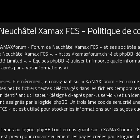
uchâtel Xamax FCS - Politique de con
 XAMAXforum - Forum de Neuchâtel Xamax FCS » et ses sociétés affi
euchâtel Xamax FCS », « https://xamaxforum.ch ») et phpBB (désign
B Limited », « Équipes phpBB ») utilisent n’importe quelle informa
i-après par « vos informations »).
nières. Premièrement, en naviguant sur « XAMAXforum - Forum de N
des petits fichiers textes téléchargés dans les fichiers temporaires
identifiant utilisateur (désigné ci-après par « user-id ») et un iden
 assignés par le logiciel phpBB. Un troisième cookie sera créé une
 et est utilisé pour stocker les informations sur les sujets que
ternes au logiciel phpBB tout en naviguant sur « XAMAXforum - 
est prévu pour couvrir seulement les pages créées par le logiciel 