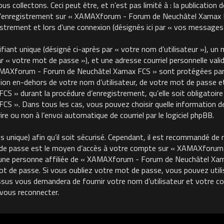
 collectons. Ceci peut être, et n’est pas limité à : la publication 
, l’enregistrement sur « XAMAXforum - Forum de Neuchâtel Xamax FC
trement et lors d’une connexion (désignés ici par « vos messages 
ant unique (désigné ci-après par « votre nom d’utilisateur »), un m
« votre mot de passe »), et une adresse courriel personnelle valide
MAXforum - Forum de Neuchâtel Xamax FCS » sont protégées par le
on en-dehors de votre nom d’utilisateur, de votre mot de passe et 
 durant la procédure d’enregistrement, qu’elle soit obligatoire o
 ». Dans tous les cas, vous pouvez choisir quelle information de
re ou non à l’envoi automatique de courriel par le logiciel phpBB.
unique) afin qu’il soit sécurisé. Cependant, il est recommandé de 
ot de passe est le moyen d’accès à votre compte sur « XAMAXforu
une personne affiliée de « XAMAXforum - Forum de Neuchâtel Xama
de passe. Si vous oubliez votre mot de passe, vous pouvez utilise
ssus vous demandera de fournir votre nom d’utilisateur et votre cour
vous reconnecter.