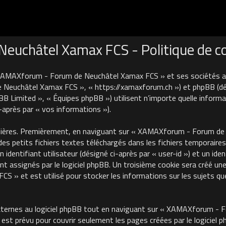
uchâtel Xamax FCS - Politique de con
 XAMAXforum - Forum de Neuchâtel Xamax FCS » et ses sociétés affi
euchâtel Xamax FCS », « https://xamaxforum.ch ») et phpBB (désign
B Limited », « Équipes phpBB ») utilisent n’importe quelle informa
i-après par « vos informations »).
nières. Premièrement, en naviguant sur « XAMAXforum - Forum de N
des petits fichiers textes téléchargés dans les fichiers temporaires
identifiant utilisateur (désigné ci-après par « user-id ») et un iden
 assignés par le logiciel phpBB. Un troisième cookie sera créé une
 et est utilisé pour stocker les informations sur les sujets que
ternes au logiciel phpBB tout en naviguant sur « XAMAXforum - 
est prévu pour couvrir seulement les pages créées par le logiciel 