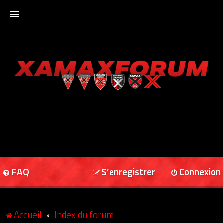
ACCUEIL
XAMAXFORUM
XAMAXONLINE
FAQ
S’enregistrer
Connexion
Accueil
Index du forum