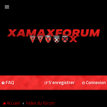
ACCUEIL
XAMAXFORUM
XAMAXONLINE
FAQ
S’enregistrer
Connexion
Accueil
Index du forum