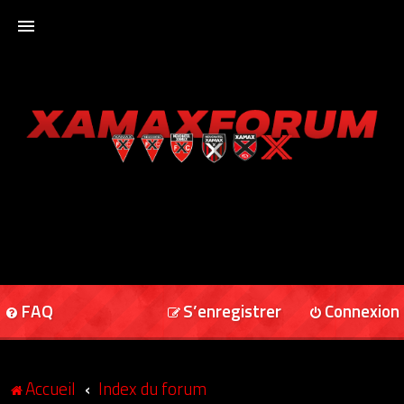
ACCUEIL
XAMAXFORUM
XAMAXONLINE
FAQ
S’enregistrer
Connexion
Accueil
Index du forum