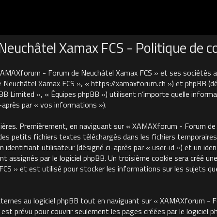
uchâtel Xamax FCS - Politique de con
 XAMAXforum - Forum de Neuchâtel Xamax FCS » et ses sociétés affi
euchâtel Xamax FCS », « https://xamaxforum.ch ») et phpBB (désign
B Limited », « Équipes phpBB ») utilisent n’importe quelle informa
i-après par « vos informations »).
nières. Premièrement, en naviguant sur « XAMAXforum - Forum de N
des petits fichiers textes téléchargés dans les fichiers temporaires
identifiant utilisateur (désigné ci-après par « user-id ») et un iden
 assignés par le logiciel phpBB. Un troisième cookie sera créé une
 et est utilisé pour stocker les informations sur les sujets que
ternes au logiciel phpBB tout en naviguant sur « XAMAXforum - 
est prévu pour couvrir seulement les pages créées par le logiciel 