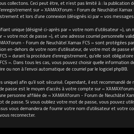
 collectons. Ceci peut être, et n’est pas limité à : la publication 
, l’enregistrement sur « XAMAXforum - Forum de Neuchâtel Xamax FC
trement et lors d’une connexion (désignés ici par « vos messages 
ant unique (désigné ci-après par « votre nom d’utilisateur »), un m
« votre mot de passe »), et une adresse courriel personnelle valide
MAXforum - Forum de Neuchâtel Xamax FCS » sont protégées par le
on en-dehors de votre nom d’utilisateur, de votre mot de passe et 
 durant la procédure d’enregistrement, qu’elle soit obligatoire o
 ». Dans tous les cas, vous pouvez choisir quelle information de
re ou non à l’envoi automatique de courriel par le logiciel phpBB.
unique) afin qu’il soit sécurisé. Cependant, il est recommandé de 
ot de passe est le moyen d’accès à votre compte sur « XAMAXforu
une personne affiliée de « XAMAXforum - Forum de Neuchâtel Xama
de passe. Si vous oubliez votre mot de passe, vous pouvez utilise
ssus vous demandera de fournir votre nom d’utilisateur et votre cour
vous reconnecter.