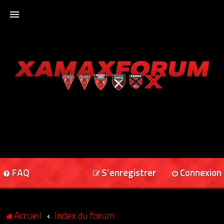
ACCUEIL
XAMAXFORUM
XAMAXONLINE
FAQ
S’enregistrer
Connexion
Accueil
Index du forum