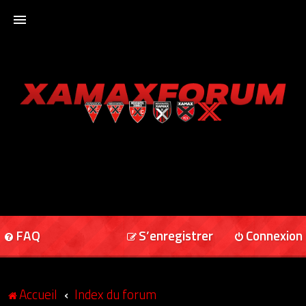
ACCUEIL
XAMAXFORUM
XAMAXONLINE
FAQ
S’enregistrer
Connexion
Accueil
Index du forum