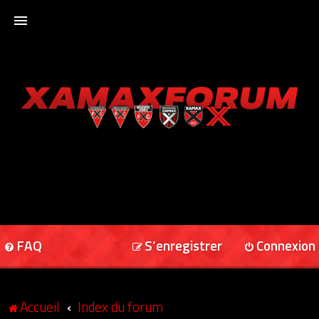
ACCUEIL
XAMAXFORUM
XAMAXONLINE
FAQ
S’enregistrer
Connexion
Accueil
Index du forum