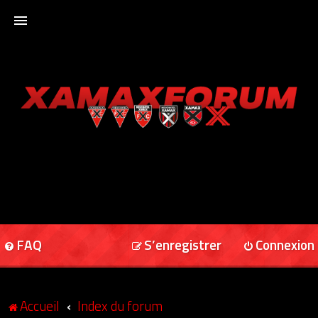
ACCUEIL
XAMAXFORUM
XAMAXONLINE
FAQ
S’enregistrer
Connexion
Accueil
Index du forum