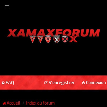
ACCUEIL
XAMAXFORUM
XAMAXONLINE
FAQ
S’enregistrer
Connexion
Accueil
Index du forum