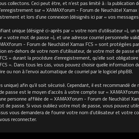
 collectons. Ceci peut être, et n’est pas limité à : la publication 
, l’enregistrement sur « XAMAXforum - Forum de Neuchâtel Xamax FC
trement et lors d’une connexion (désignés ici par « vos messages 
ant unique (désigné ci-après par « votre nom d’utilisateur »), un m
« votre mot de passe »), et une adresse courriel personnelle valide
MAXforum - Forum de Neuchâtel Xamax FCS » sont protégées par le
on en-dehors de votre nom d’utilisateur, de votre mot de passe et 
 durant la procédure d’enregistrement, qu’elle soit obligatoire o
 ». Dans tous les cas, vous pouvez choisir quelle information de
re ou non à l’envoi automatique de courriel par le logiciel phpBB.
unique) afin qu’il soit sécurisé. Cependant, il est recommandé de 
ot de passe est le moyen d’accès à votre compte sur « XAMAXforu
une personne affiliée de « XAMAXforum - Forum de Neuchâtel Xama
de passe. Si vous oubliez votre mot de passe, vous pouvez utilise
ssus vous demandera de fournir votre nom d’utilisateur et votre cour
vous reconnecter.