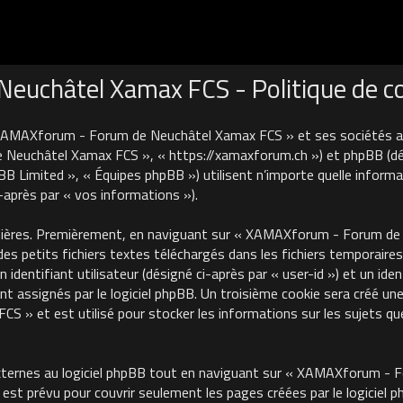
uchâtel Xamax FCS - Politique de con
 XAMAXforum - Forum de Neuchâtel Xamax FCS » et ses sociétés affi
euchâtel Xamax FCS », « https://xamaxforum.ch ») et phpBB (désign
B Limited », « Équipes phpBB ») utilisent n’importe quelle informa
i-après par « vos informations »).
nières. Premièrement, en naviguant sur « XAMAXforum - Forum de N
des petits fichiers textes téléchargés dans les fichiers temporaires
identifiant utilisateur (désigné ci-après par « user-id ») et un iden
 assignés par le logiciel phpBB. Un troisième cookie sera créé une
 et est utilisé pour stocker les informations sur les sujets que
ternes au logiciel phpBB tout en naviguant sur « XAMAXforum - 
est prévu pour couvrir seulement les pages créées par le logiciel 