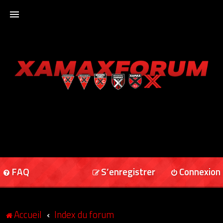
ACCUEIL
XAMAXFORUM
XAMAXONLINE
FAQ
S’enregistrer
Connexion
Accueil
Index du forum