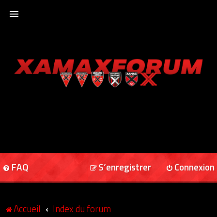
ACCUEIL
XAMAXFORUM
XAMAXONLINE
FAQ
S’enregistrer
Connexion
Accueil
Index du forum