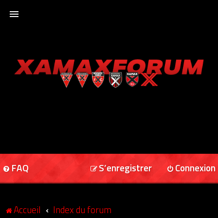
ACCUEIL
XAMAXFORUM
XAMAXONLINE
FAQ
S’enregistrer
Connexion
Accueil
Index du forum