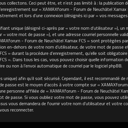
 collectons. Ceci peut être, et n’est pas limité à : la publication 
, l’enregistrement sur « XAMAXforum - Forum de Neuchâtel Xamax FC
trement et lors d’une connexion (désignés ici par « vos messages 
ant unique (désigné ci-après par « votre nom d’utilisateur »), un m
« votre mot de passe »), et une adresse courriel personnelle valide
MAXforum - Forum de Neuchâtel Xamax FCS » sont protégées par le
on en-dehors de votre nom d’utilisateur, de votre mot de passe et 
 durant la procédure d’enregistrement, qu’elle soit obligatoire o
 ». Dans tous les cas, vous pouvez choisir quelle information de
re ou non à l’envoi automatique de courriel par le logiciel phpBB.
unique) afin qu’il soit sécurisé. Cependant, il est recommandé de 
ot de passe est le moyen d’accès à votre compte sur « XAMAXforu
une personne affiliée de « XAMAXforum - Forum de Neuchâtel Xama
de passe. Si vous oubliez votre mot de passe, vous pouvez utilise
ssus vous demandera de fournir votre nom d’utilisateur et votre cour
vous reconnecter.