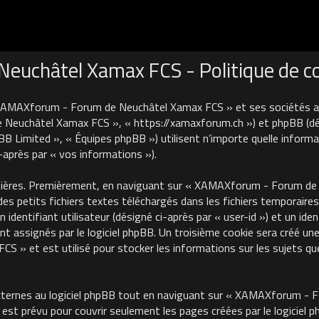
uchâtel Xamax FCS - Politique de con
 XAMAXforum - Forum de Neuchâtel Xamax FCS » et ses sociétés affi
euchâtel Xamax FCS », « https://xamaxforum.ch ») et phpBB (désign
B Limited », « Équipes phpBB ») utilisent n’importe quelle informa
i-après par « vos informations »).
nières. Premièrement, en naviguant sur « XAMAXforum - Forum de N
des petits fichiers textes téléchargés dans les fichiers temporaires
identifiant utilisateur (désigné ci-après par « user-id ») et un iden
 assignés par le logiciel phpBB. Un troisième cookie sera créé une
 et est utilisé pour stocker les informations sur les sujets que
ternes au logiciel phpBB tout en naviguant sur « XAMAXforum - 
est prévu pour couvrir seulement les pages créées par le logiciel 