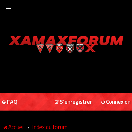
ACCUEIL
XAMAXFORUM
XAMAXONLINE
FAQ
S’enregistrer
Connexion
Accueil
Index du forum